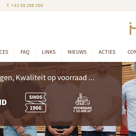
T. +32 50 288 250
CES
FAQ
LINKS
NIEUWS
ACTIES
CO
en, Kwaliteit op voorraad ...